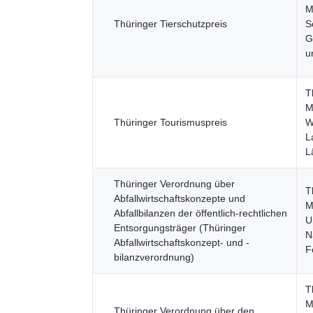
M
Thüringer Tierschutzpreis
S
G
u
T
M
Thüringer Tourismuspreis
W
L
L
Thüringer Verordnung über
T
Abfallwirtschaftskonzepte und
M
Abfallbilanzen der öffentlich-rechtlichen
U
Entsorgungsträger (Thüringer
N
Abfallwirtschaftskonzept- und -
F
bilanzverordnung)
T
M
Thüringer Verordnung über den