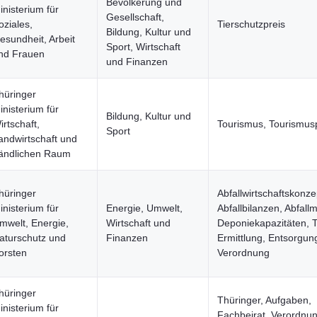
Bevölkerung und
inisterium für
Gesellschaft,
oziales,
Tierschutzpreis
Bildung, Kultur und
esundheit, Arbeit
Sport, Wirtschaft
nd Frauen
und Finanzen
hüringer
inisterium für
Bildung, Kultur und
irtschaft,
Tourismus, Tourismus
Sport
andwirtschaft und
ändlichen Raum
hüringer
Abfallwirtschaftskonze
inisterium für
Energie, Umwelt,
Abfallbilanzen, Abfal
mwelt, Energie,
Wirtschaft und
Deponiekapazitäten, T
aturschutz und
Finanzen
Ermittlung, Entsorgun
orsten
Verordnung
hüringer
Thüringer, Aufgaben,
inisterium für
Fachbeirat, Verordnun