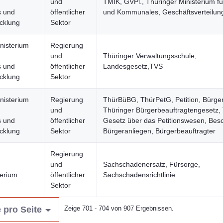
und
TMIK, GVPl., Thüringer Ministerium fü
 und
öffentlicher
und Kommunales, Geschäftsverteilun
cklung
Sektor
nisterium
Regierung
und
Thüringer Verwaltungsschule,
 und
öffentlicher
Landesgesetz,TVS
cklung
Sektor
nisterium
Regierung
ThürBüBG, ThürPetG, Petition, Bürger
und
Thüringer Bürgerbeauftragtengesetz,
 und
öffentlicher
Gesetz über das Petitionswesen, Bes
cklung
Sektor
Bürgeranliegen, Bürgerbeauftragter
Regierung
und
Sachschadenersatz, Fürsorge,
terium
öffentlicher
Sachschadensrichtlinie
Sektor
 pro Seite
Zeige 701 - 704 von 907 Ergebnissen.