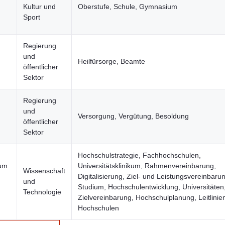
Kultur und
Oberstufe, Schule, Gymnasium
Sport
Regierung
und
Heilfürsorge, Beamte
öffentlicher
Sektor
Regierung
und
Versorgung, Vergütung, Besoldung
öffentlicher
Sektor
Hochschulstrategie, Fachhochschulen,
ium
Universitätsklinikum, Rahmenvereinbarung,
Wissenschaft
Digitalisierung, Ziel- und Leistungsvereinbaru
und
Studium, Hochschulentwicklung, Universitäten
Technologie
Zielvereinbarung, Hochschulplanung, Leitlinie
Hochschulen