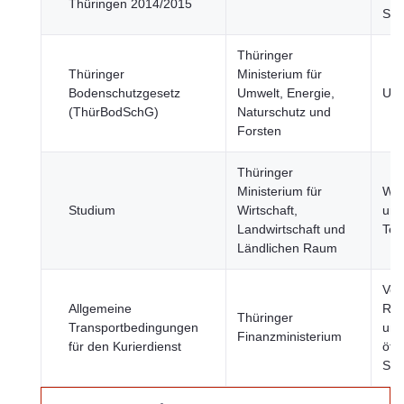
Thüringen 2014/2015
Sic
Thüringer
Thüringer
Ministerium für
Bodenschutzgesetz
Umwelt, Energie,
Umw
(ThürBodSchG)
Naturschutz und
Forsten
Thüringer
Ministerium für
Wis
Studium
Wirtschaft,
und
Landwirtschaft und
Tec
Ländlichen Raum
Ver
Allgemeine
Reg
Thüringer
Transportbedingungen
und
Finanzministerium
für den Kurierdienst
öffe
Sek