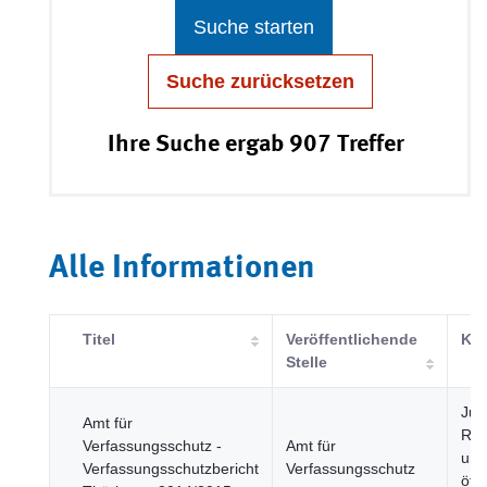
Suche starten
Suche zurücksetzen
Ihre Suche ergab 907 Treffer
Alle Informationen
Titel
Veröffentlichende
Kat
Stelle
Just
Amt für
Rec
Verfassungsschutz -
Amt für
und
Verfassungsschutzbericht
Verfassungsschutz
öffe