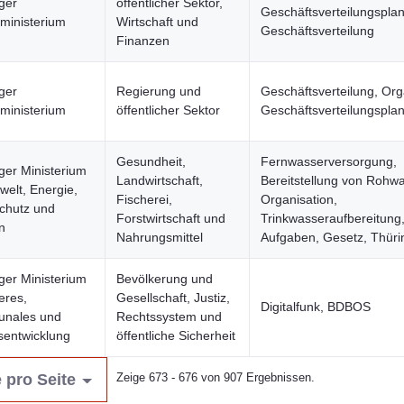
ger
öffentlicher Sektor,
Geschäftsverteilungsplan
ministerium
Wirtschaft und
Geschäftsverteilung
Finanzen
ger
Regierung und
Geschäftsverteilung, Org
ministerium
öffentlicher Sektor
Geschäftsverteilungspla
Gesundheit,
Fernwasserversorgung,
ger Ministerium
Landwirtschaft,
Bereitstellung von Rohwa
welt, Energie,
Fischerei,
Organisation,
chutz und
Forstwirtschaft und
Trinkwasseraufbereitung
n
Nahrungsmittel
Aufgaben, Gesetz, Thüri
ger Ministerium
Bevölkerung und
eres,
Gesellschaft, Justiz,
Digitalfunk, BDBOS
nales und
Rechtssystem und
entwicklung
öffentliche Sicherheit
 pro Seite
Zeige 673 - 676 von 907 Ergebnissen.