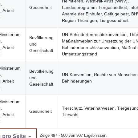
Heimtieren, West-Nil-Virus (WNV),
,
Gesundheit
Landesprogramm Tiergesundheit, Infek
 Arbeit
Anämie der Einhufer, Geflügelpest, BH
n
Region Thüringen, Tiergesundheit
Ministerium
UN-Behindertenrechtskonvention, Thür
Bevölkerung
,
Maßnahmeplan zur Umsetzung der UN
und
 Arbeit
Behindertenrechtskonvention, Maßna
Gesellschaft
n
Umsetzungsstand
Ministerium
Bevölkerung
,
UN-Konvention, Rechte von Menschen
und
 Arbeit
Behinderungen
Gesellschaft
n
Ministerium
,
Tierschutz, Veterinärwesen, Tiergesund
Gesundheit
 Arbeit
Tierwohl
n
 pro Seite
Zeige 497 - 500 von 907 Ergebnissen.