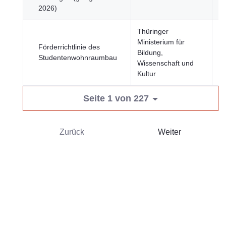
2026)
Thüringer
Ministerium für
Be
Förderrichtlinie des
Bildung,
u
Studentenwohnraumbau
Wissenschaft und
Ge
Kultur
Seite 1 von 227
Zurück
Weiter