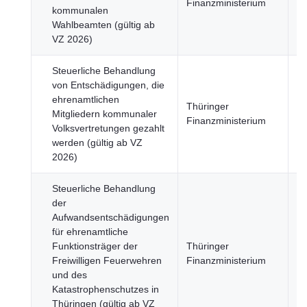
Finanzministerium
kommunalen
Fi
Wahlbeamten (gültig ab
VZ 2026)
Steuerliche Behandlung
von Entschädigungen, die
ehrenamtlichen
Wi
Thüringer
Mitgliedern kommunaler
u
Finanzministerium
Volksvertretungen gezahlt
Fi
werden (gültig ab VZ
2026)
Steuerliche Behandlung
der
Aufwandsentschädigungen
für ehrenamtliche
Wi
Funktionsträger der
Thüringer
u
Freiwilligen Feuerwehren
Finanzministerium
Fi
und des
Katastrophenschutzes in
Thüringen (gültig ab VZ