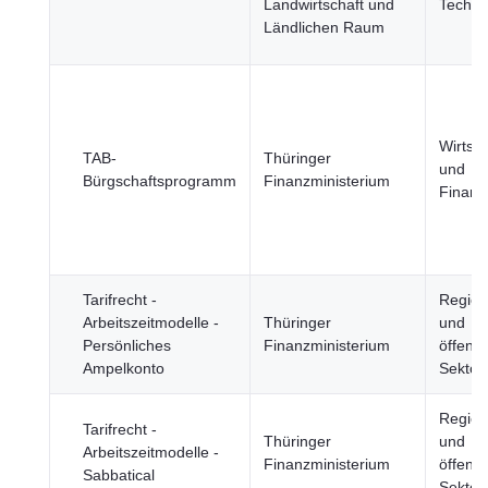
Landwirtschaft und
Techno
Ländlichen Raum
Wirtsch
TAB-
Thüringer
und
Bürgschaftsprogramm
Finanzministerium
Finanz
Tarifrecht -
Regier
Arbeitszeitmodelle -
Thüringer
und
Persönliches
Finanzministerium
öffentl
Ampelkonto
Sektor
Regier
Tarifrecht -
Thüringer
und
Arbeitszeitmodelle -
Finanzministerium
öffentl
Sabbatical
Sektor