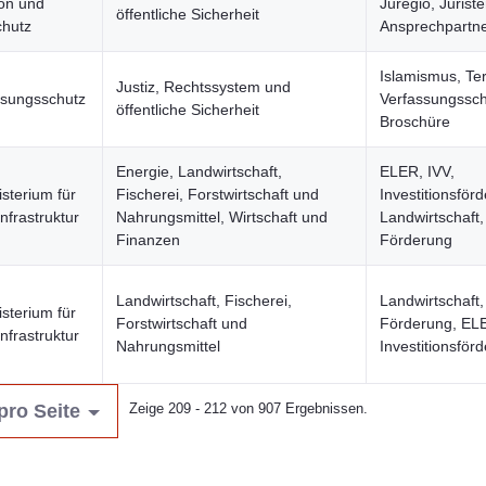
ion und
Juregio, Juriste
öffentliche Sicherheit
chutz
Ansprechpartn
Islamismus, Te
Justiz, Rechtssystem und
ssungsschutz
Verfassungssch
öffentliche Sicherheit
Broschüre
Energie, Landwirtschaft,
ELER, IVV,
sterium für
Fischerei, Forstwirtschaft und
Investitionsför
Infrastruktur
Nahrungsmittel, Wirtschaft und
Landwirtschaft,
Finanzen
Förderung
Landwirtschaft, Fischerei,
Landwirtschaft,
sterium für
Forstwirtschaft und
Förderung, EL
Infrastruktur
Nahrungsmittel
Investitionsför
pro Seite
Zeige 209 - 212 von 907 Ergebnissen.