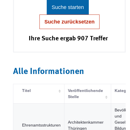
Suche starten
Suche zurücksetzen
Ihre Suche ergab 907 Treffer
Alle Informationen
Titel
Veröffentlichende
Kategor
Stelle
Bevölke
und
Architektenkammer
Gesellsc
Ehrenamtsstrukturen
Thüringen
Bildung,