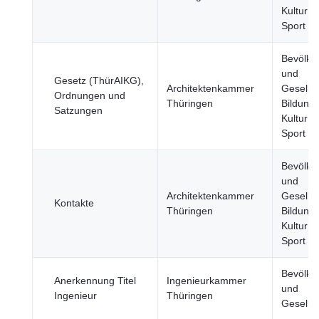
Kultur u
Sport
Bevölke
und
Gesetz (ThürAIKG),
Architektenkammer
Gesellsc
Ordnungen und
Thüringen
Bildung,
Satzungen
Kultur u
Sport
Bevölke
und
Architektenkammer
Gesellsc
Kontakte
Thüringen
Bildung,
Kultur u
Sport
Bevölke
Anerkennung Titel
Ingenieurkammer
und
Ingenieur
Thüringen
Gesellsc