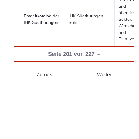
und
öffentliche
Entgeltkatalog der
IHK Südthüringen
Sektor,
IHK Südthüringen
Suhl
Wirtschaft
und
Finanzen
Seite 201 von 227
Zurück
Weiter