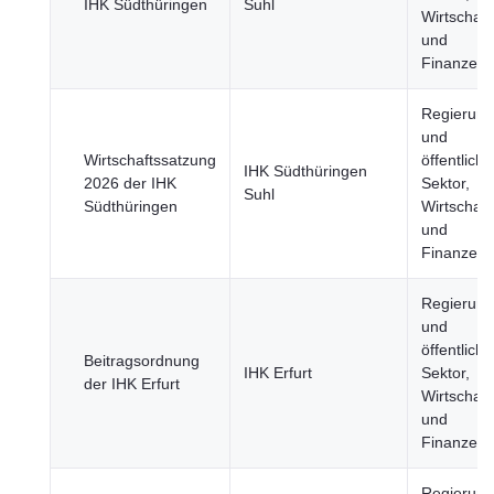
IHK Südthüringen
Suhl
Wirtschaft
und
Finanzen
Regierung
und
Wirtschaftssatzung
öffentliche
IHK Südthüringen
2026 der IHK
Sektor,
Suhl
Südthüringen
Wirtschaft
und
Finanzen
Regierung
und
öffentliche
Beitragsordnung
IHK Erfurt
Sektor,
der IHK Erfurt
Wirtschaft
und
Finanzen
Regierung