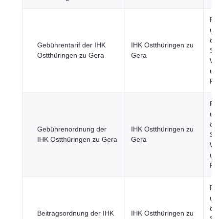
Re
un
öff
Gebührentarif der IHK
IHK Ostthüringen zu
Sek
Ostthüringen zu Gera
Gera
Wir
un
Fi
Re
un
öff
Gebührenordnung der
IHK Ostthüringen zu
Sek
IHK Ostthüringen zu Gera
Gera
Wir
un
Fi
Re
un
öff
Beitragsordnung der IHK
IHK Ostthüringen zu
Sek