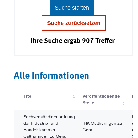
Suche starten
Suche zurücksetzen
Ihre Suche ergab 907 Treffer
Alle Informationen
Titel
Veröffentlichende
Ka
Stelle
Sachverständigenordnung
Re
der Industrie- und
IHK Ostthüringen zu
un
Handelskammer
Gera
öff
Ostthüringen zu Gera
Se