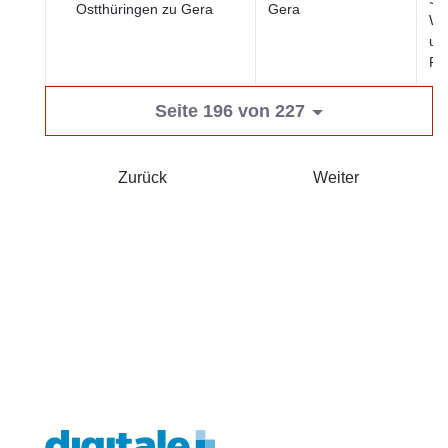
Ostthüringen zu Gera
Gera
Wir
un
Fi
Seite 196 von 227
Zurück
Weiter