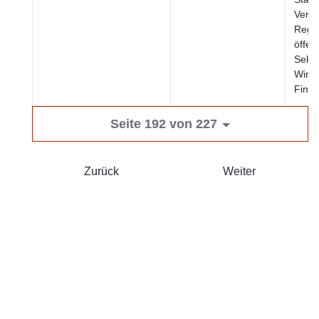
Verke
Regi
öffent
Sekto
Wirts
Fina
Seite 192 von 227
Zurück
Weiter