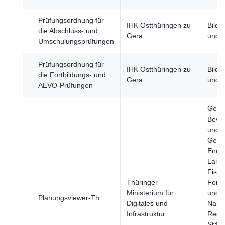
Prüfungsordnung für
IHK Ostthüringen zu
Bildu
die Abschluss- und
Gera
und S
Umschulungsprüfungen
Prüfungsordnung für
IHK Ostthüringen zu
Bildu
die Fortbildungs- und
Gera
und S
AEVO-Prüfungen
Gesun
Bevö
und
Gesel
Energ
Landw
Fisch
Thüringer
Forst
Ministerium für
und
Planungsviewer-Th
Digitales und
Nahru
Infrastruktur
Regi
Städt