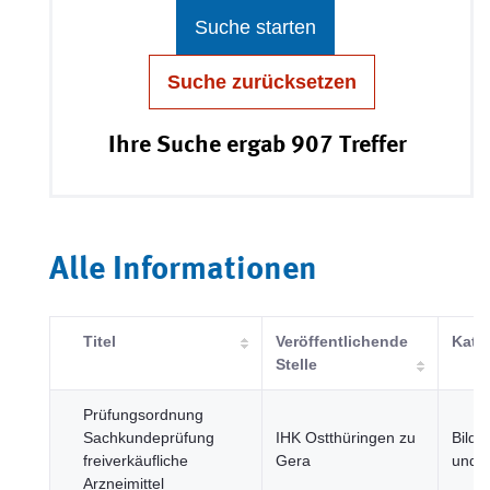
Suche starten
Suche zurücksetzen
Ihre Suche ergab 907 Treffer
Alle Informationen
Titel
Veröffentlichende
Kate
Stelle
Prüfungsordnung
Sachkundeprüfung
IHK Ostthüringen zu
Bildu
freiverkäufliche
Gera
und S
Arzneimittel