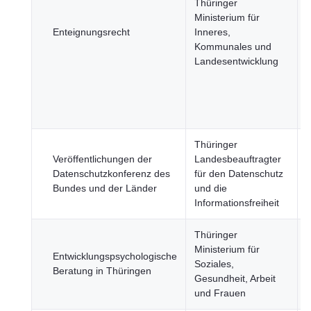
Thüringer
Ministerium für
S
Enteignungsrecht
Inneres,
Kommunales und
Landesentwicklung
ö
S
W
Thüringer
Veröffentlichungen der
Landesbeauftragter
W
Datenschutzkonferenz des
für den Datenschutz
Bundes und der Länder
und die
Informationsfreiheit
Thüringer
Ministerium für
Entwicklungspsychologische
Soziales,
Beratung in Thüringen
Gesundheit, Arbeit
G
und Frauen