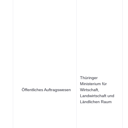
S
Thüringer
Ministerium für
Öffentliches Auftragswesen
Wirtschaft,
ö
Landwirtschaft und
S
Ländlichen Raum
W