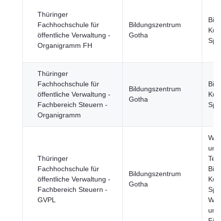
Thüringer
Bild
Fachhochschule für
Bildungszentrum
Kult
öffentliche Verwaltung -
Gotha
Spo
Organigramm FH
Thüringer
Fachhochschule für
Bild
Bildungszentrum
öffentliche Verwaltung -
Kult
Gotha
Fachbereich Steuern -
Spo
Organigramm
Wis
und
Thüringer
Tec
Fachhochschule für
Bild
Bildungszentrum
öffentliche Verwaltung -
Kult
Gotha
Fachbereich Steuern -
Spor
GVPL
Wirt
und
Fin