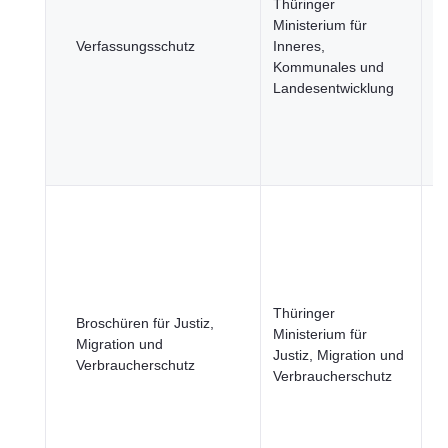
Thüringer
R
Ministerium für
u
Verfassungsschutz
Inneres,
öf
Kommunales und
Si
Landesentwicklung
R
u
öf
Se
B
u
Ge
Ju
R
Thüringer
u
Broschüren für Justiz,
Ministerium für
öf
Migration und
Justiz, Migration und
Si
Verbraucherschutz
Verbraucherschutz
R
u
öf
Se