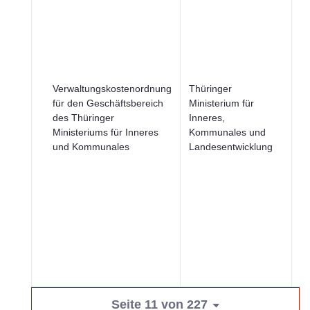
B
u
Ge
Ju
R
Verwaltungskostenordnung
Thüringer
u
für den Geschäftsbereich
Ministerium für
öf
des Thüringer
Inneres,
Si
Ministeriums für Inneres
Kommunales und
R
und Kommunales
Landesentwicklung
u
öf
Se
Wi
u
Seite 11 von 227