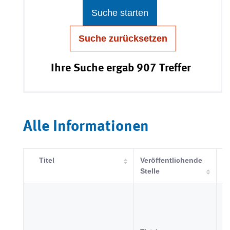
Suche starten
Suche zurücksetzen
Ihre Suche ergab 907 Treffer
Alle Informationen
Titel
Veröffentlichende
K
Stelle
B
u
Ge
Ju