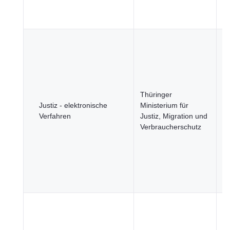
Wi
u
B
u
Ge
Ju
R
Thüringer
u
Justiz - elektronische
Ministerium für
öf
Verfahren
Justiz, Migration und
Si
Verbraucherschutz
R
u
öf
Se
Wi
u