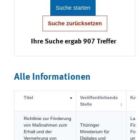
Suche starten
Suche zurücksetzen
Ihre Suche ergab 907 Treffer
Alle Informationen
Titel
Veröffentlichende
Kate
Stelle
Richtlinie zur Förderung
Land
von Maßnahmen zum
Thüringer
Fisch
Erhalt und der
Ministerium für
Forst
Vermehrung von
Digitales und
und