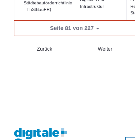
Städtebauförderrichtlinie
Infrastruktur
Regi
- ThStBauFR)
Städ
Seite 81 von 227
Zurück
Weiter