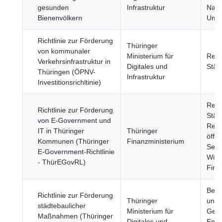
gesunden
Infrastruktur
Nahr
Bienenvölkern
Umw
Richtlinie zur Förderung
Thüringer
von kommunaler
Ministerium für
Regi
Verkehrsinfrastruktur in
Digitales und
Städ
Thüringen (ÖPNV-
Infrastruktur
Investitionsrichltinie)
Regi
Richtlinie zur Förderung
Städ
von E-Government und
Regi
IT in Thüringer
Thüringer
öffen
Kommunen (Thüringer
Finanzministerium
Sekt
E-Government-Richtlinie
Wirt
- ThürEGovRL)
Fina
Bevö
Richtlinie zur Förderung
Thüringer
und
städtebaulicher
Ministerium für
Gese
Maßnahmen (Thüringer
Digitales und
Ener