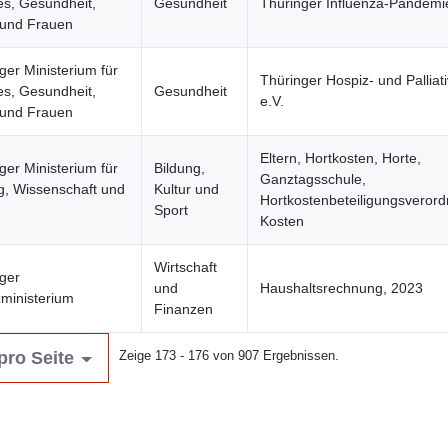
es, Gesundheit,
Gesundheit
Thüringer Influenza-Pandemi
 und Frauen
ger Ministerium für
Thüringer Hospiz- und Palliat
es, Gesundheit,
Gesundheit
e.V.
 und Frauen
Eltern, Hortkosten, Horte,
ger Ministerium für
Bildung,
Ganztagsschule,
g, Wissenschaft und
Kultur und
Hortkostenbeteiligungsveror
Sport
Kosten
Wirtschaft
ger
und
Haushaltsrechnung, 2023
ministerium
Finanzen
pro Seite
Zeige 173 - 176 von 907 Ergebnissen.