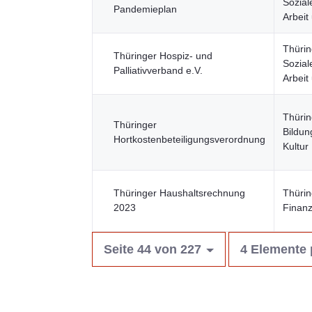
Sozial
Pandemieplan
Arbeit
Thürin
Thüringer Hospiz- und
Sozial
Palliativverband e.V.
Arbeit
Thürin
Thüringer
Bildun
Hortkostenbeteiligungsverordnung
Kultur
Thüringer Haushaltsrechnung
Thürin
2023
Finanz
Seite 44 von 227
4 Elemente 