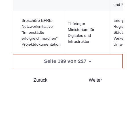
und Fi
Broschüre EFRE-
Energie
Thüringer
Netzwerkinitiative
Region
Ministerium für
"Innenstädte
Städte,
Digitales und
erfolgreich machen"
Verkehr
Infrastruktur
Projektdokumentation
Umwelt
Seite 199 von 227
Zurück
Weiter