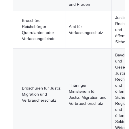
und Frauen
Justiz,
Broschüre
Rechts
Reichsbürger -
Amt für
und
Querulanten oder
Verfassungsschutz
öffentli
Verfassungsfeinde
Sicherh
Bevölk
und
Gesells
Justiz,
Rechts
Thüringer
und
Broschüren für Justiz,
Ministerium für
öffentli
Migration und
Justiz, Migration und
Sicherh
Verbraucherschutz
Verbraucherschutz
Regier
und
öffentli
Sektor,
Wirtsch