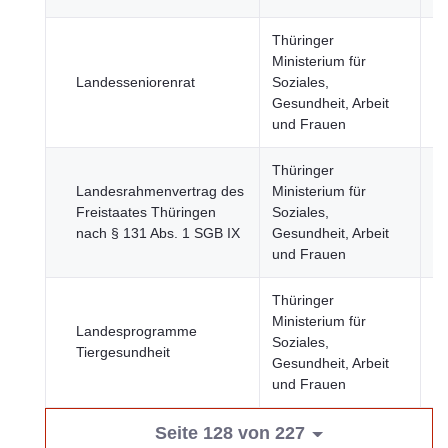
Thüringer
Ministerium für
Be
Landesseniorenrat
Soziales,
u
Gesundheit, Arbeit
Ge
und Frauen
Thüringer
Landesrahmenvertrag des
Ministerium für
Be
Freistaates Thüringen
Soziales,
u
nach § 131 Abs. 1 SGB IX
Gesundheit, Arbeit
Ge
und Frauen
Thüringer
Ministerium für
Landesprogramme
Soziales,
Ge
Tiergesundheit
Gesundheit, Arbeit
und Frauen
Seite 128 von 227