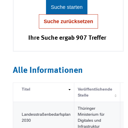
Suche starten
Suche zurücksetzen
Ihre Suche ergab 907 Treffer
Alle Informationen
Titel
Veröffentlichende
Ka
Stelle
Thüringer
R
Landesstraßenbedarfsplan
Ministerium für
un
2030
Digitales und
Ve
Infrastruktur