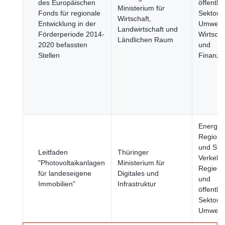
des Europäischen
öffentlic
Ministerium für
Fonds für regionale
Sektor,
Wirtschaft,
Entwicklung in der
Umwelt,
Landwirtschaft und
Förderperiode 2014-
Wirtscha
Ländlichen Raum
2020 befassten
und
Stellen
Finanze
Energie,
Region
und Stä
Leitfaden
Thüringer
Verkehr,
"Photovoltaikanlagen
Ministerium für
Regieru
für landeseigene
Digitales und
und
Immobilien"
Infrastruktur
öffentlic
Sektor,
Umwelt