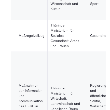
Wissenschaft und
Sport
Kultur
Thüringer
Ministerium für
Maßregelvollzug
Soziales,
Gesundheit
Gesundheit, Arbeit
und Frauen
Maßnahmen
Regierung
Thüringer
der Information
und
Ministerium für
und
öffentlicher
Wirtschaft,
Kommunikation
Sektor,
Landwirtschaft und
des EFRE in
Wirtschaft
Ländlichen Raum