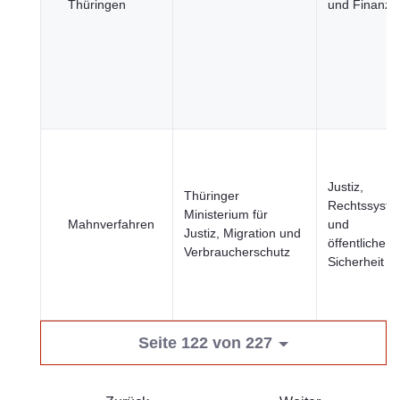
Thüringen
und Finanze
Justiz,
Thüringer
Rechtssyst
Ministerium für
Mahnverfahren
und
Justiz, Migration und
öffentliche
Verbraucherschutz
Sicherheit
Seite 122 von 227