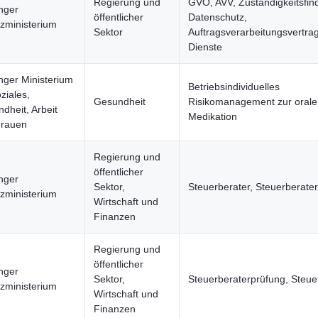
Regierung und
GVO, AVV, Zuständigkeitsfind
nger
öffentlicher
Datenschutz,
zministerium
Sektor
Auftragsverarbeitungsvertrag
Dienste
nger Ministerium
Betriebsindividuelles
ziales,
Gesundheit
Risikomanagement zur orale
dheit, Arbeit
Medikation
Frauen
Regierung und
öffentlicher
nger
Sektor,
Steuerberater, Steuerberate
zministerium
Wirtschaft und
Finanzen
Regierung und
öffentlicher
nger
Sektor,
Steuerberaterprüfung, Steue
zministerium
Wirtschaft und
Finanzen