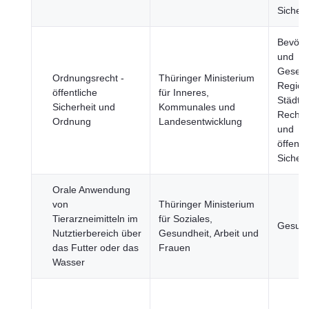
Sicherh
Bevölk
und
Gesells
Ordnungsrecht -
Thüringer Ministerium
Region
öffentliche
für Inneres,
Städte,
Sicherheit und
Kommunales und
Rechts
Ordnung
Landesentwicklung
und
öffentl
Sicherh
Orale Anwendung
von
Thüringer Ministerium
Tierarzneimitteln im
für Soziales,
Gesund
Nutztierbereich über
Gesundheit, Arbeit und
das Futter oder das
Frauen
Wasser