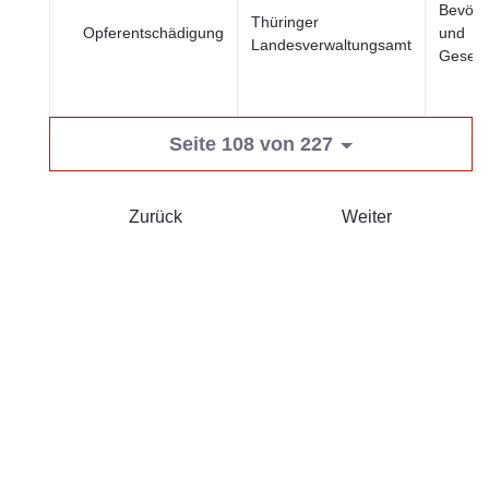
Bevölk
Thüringer
Opferentschädigung
und
Landesverwaltungsamt
Gesells
Seite 108 von 227
Zurück
Weiter