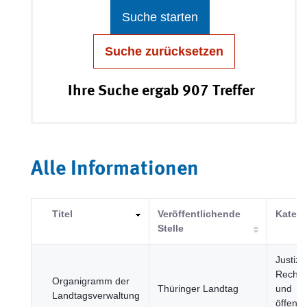
Suche starten
Suche zurücksetzen
Ihre Suche ergab 907 Treffer
Alle Informationen
Titel
Veröffentlichende
Katego
Stelle
Justiz,
Rechts
Organigramm der
Thüringer Landtag
und
Landtagsverwaltung
öffentl