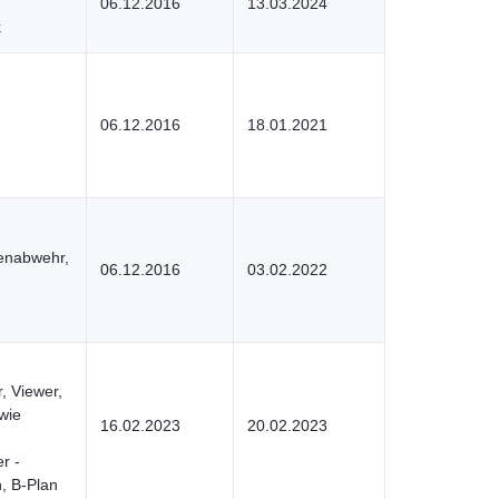
,
06.12.2016
13.03.2024
k
06.12.2016
18.01.2021
renabwehr,
06.12.2016
03.02.2022
, Viewer,
wie
16.02.2023
20.02.2023
r -
, B-Plan