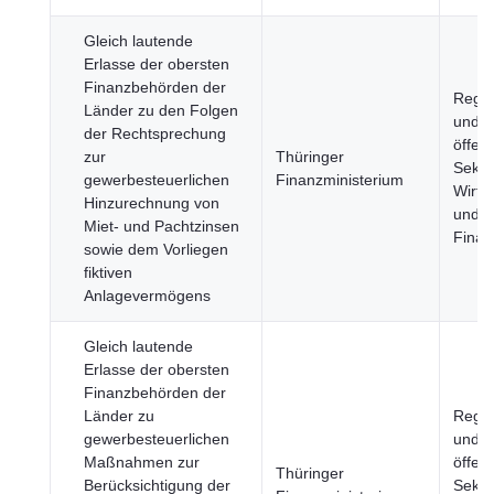
Gleich lautende
Erlasse der obersten
Finanzbehörden der
Regie
Länder zu den Folgen
und
der Rechtsprechung
öffent
zur
Thüringer
Sekto
gewerbesteuerlichen
Finanzministerium
Wirts
Hinzurechnung von
und
Miet- und Pachtzinsen
Finan
sowie dem Vorliegen
fiktiven
Anlagevermögens
Gleich lautende
Erlasse der obersten
Finanzbehörden der
Länder zu
Regie
gewerbesteuerlichen
und
Maßnahmen zur
öffent
Thüringer
Berücksichtigung der
Sekto