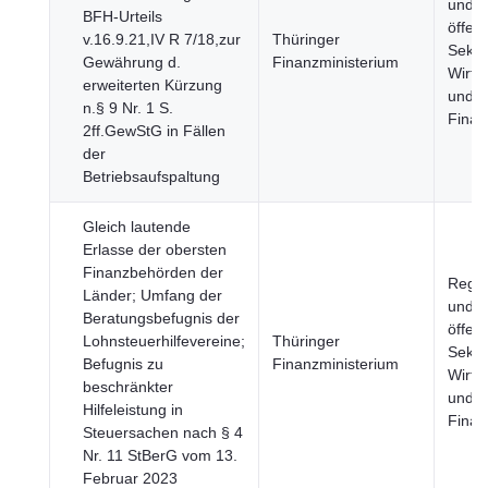
und
BFH-Urteils
öffent
v.16.9.21,IV R 7/18,zur
Thüringer
Sekto
Gewährung d.
Finanzministerium
Wirts
erweiterten Kürzung
und
n.§ 9 Nr. 1 S.
Finan
2ff.GewStG in Fällen
der
Betriebsaufspaltung
Gleich lautende
Erlasse der obersten
Finanzbehörden der
Regie
Länder; Umfang der
und
Beratungsbefugnis der
öffent
Lohnsteuerhilfevereine;
Thüringer
Sekto
Befugnis zu
Finanzministerium
Wirts
beschränkter
und
Hilfeleistung in
Finan
Steuersachen nach § 4
Nr. 11 StBerG vom 13.
Februar 2023