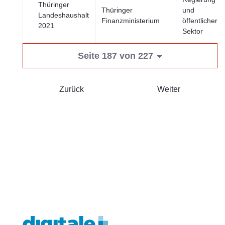
Thüringer
Thüringer
und
Landeshaushalt
Finanzministerium
öffentlicher
2021
Sektor
Seite 187 von 227
Zurück
Weiter