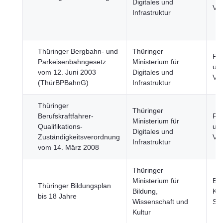
Digitales und
Ver
Infrastruktur
Thüringer Bergbahn- und
Thüringer
Re
Parkeisenbahngesetz
Ministerium für
und
vom 12. Juni 2003
Digitales und
Ver
(ThürBPBahnG)
Infrastruktur
Thüringer
Thüringer
Berufskraftfahrer-
Re
Ministerium für
Qualifikations-
und
Digitales und
Zuständigkeitsverordnung
Ver
Infrastruktur
vom 14. März 2008
Thüringer
Ministerium für
Bil
Thüringer Bildungsplan
Bildung,
Kul
bis 18 Jahre
Wissenschaft und
Spo
Kultur