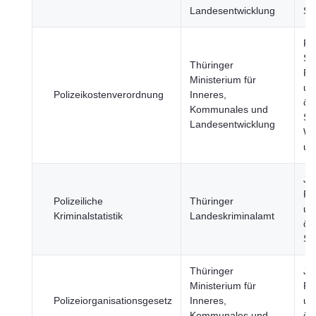
Landesentwicklung
Si
Re
St
Thüringer
Re
Ministerium für
un
Polizeikostenverordnung
Inneres,
öff
Kommunales und
Se
Landesentwicklung
Wi
un
Jus
Re
Polizeiliche
Thüringer
un
Kriminalstatistik
Landeskriminalamt
öff
Si
Thüringer
Jus
Ministerium für
Re
Polizeiorganisationsgesetz
Inneres,
un
Kommunales und
öff