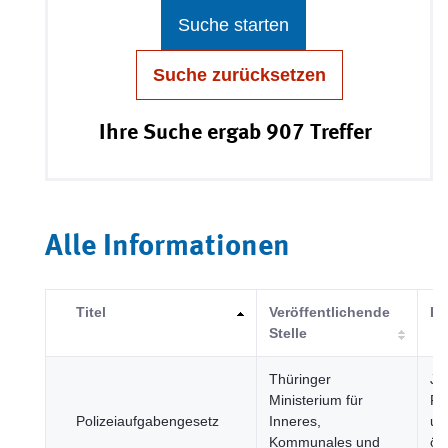
Suche starten
Suche zurücksetzen
Ihre Suche ergab 907 Treffer
Alle Informationen
Titel
Veröffentlichende
Ka
Stelle
Thüringer
Jus
Ministerium für
Re
Polizeiaufgabengesetz
Inneres,
un
Kommunales und
öff