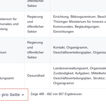
öffentlicher
Sektor
Regierung
Errichtung, Bildungszentrum, Besc
isterium für
und
Thüringer Ministerium für Inneres 
munales und
öffentlicher
Kommunales, Beglaubigungen,
klung
Sektor
Einrichtungen
Regierung
und
Kontakt, Organigramm,
rium
öffentlicher
Geschäftsverteilungsplan, Organisa
Sektor
Landesverwaltungsamt, Organisati
Zuständigkeit, Aufgaben, Mittelbeh
Gesundheit
tungsamt
Geschäftsverteilungsplan, Struktur,
Organigramm
 pro Seite
Zeige 489 - 492 von 907 Ergebnissen.