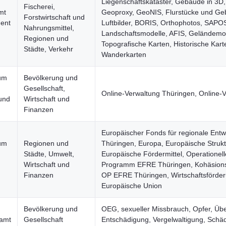
Liegenschaftskataster, Gebäude in 3D,
Fischerei,
mt
Geoproxy, GeoNIS, Flurstücke und Ge
Forstwirtschaft und
ent
Luftbilder, BORIS, Orthophotos, SAPO
Nahrungsmittel,
n
Landschaftsmodelle, AFIS, Geländemod
Regionen und
Topografische Karten, Historische Kart
Städte, Verkehr
Wanderkarten
ium
Bevölkerung und
Gesellschaft,
Online-Verwaltung Thüringen, Online-
 und
Wirtschaft und
Finanzen
Europäischer Fonds für regionale Entw
ium
Regionen und
Thüringen, Europa, Europäische Strukt
Städte, Umwelt,
Europäische Fördermittel, Operationell
Wirtschaft und
Programm EFRE Thüringen, Kohäsionsp
Finanzen
OP EFRE Thüringen, Wirtschaftsförder
Europäische Union
Bevölkerung und
OEG, sexueller Missbrauch, Opfer, Über
amt
Gesellschaft
Entschädigung, Vergelwaltigung, Schä