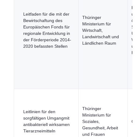
Re
Leitfaden für die mit der
un
Thüringer
Bewirtschaftung des
öff
Ministerium für
Europäischen Fonds für
Se
Wirtschaft,
regionale Entwicklung in
Um
Landwirtschaft und
der Förderperiode 2014-
Wi
Ländlichen Raum
2020 befassten Stellen
un
Fi
Thüringer
Leitlinien für den
Ministerium für
sorgfältigen Umgangmit
Soziales,
Ge
antibakteriell wirksamen
Gesundheit, Arbeit
Tierarzneimitteln
und Frauen