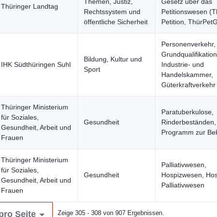
Themen, Justiz,
Gesetz über das
Thüringer Landtag
Rechtssystem und
Petitionswesen (T
öffentliche Sicherheit
Petition, ThürPet
Personenverkehr,
Grundqualifikation
Bildung, Kultur und
IHK Südthüringen Suhl
Industrie- und
Sport
Handelskammer,
Güterkraftverkehr
Thüringer Ministerium
Paratuberkulose,
für Soziales,
Gesundheit
Rinderbeständen,
Gesundheit, Arbeit und
Programm zur Be
Frauen
Thüringer Ministerium
Palliativwesen,
für Soziales,
Gesundheit
Hospizwesen, Hos
Gesundheit, Arbeit und
Palliativwesen
Frauen
pro Seite
Zeige 305 - 308 von 907 Ergebnissen.