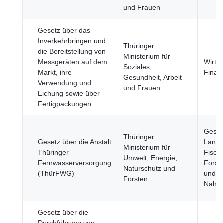
und Frauen
Gesetz über das
Inverkehrbringen und
Thüringer
die Bereitstellung von
Ministerium für
Messgeräten auf dem
Wirtsc
Soziales,
Markt, ihre
Finan
Gesundheit, Arbeit
Verwendung und
und Frauen
Eichung sowie über
Fertigpackungen
Gesun
Thüringer
Gesetz über die Anstalt
Landwi
Ministerium für
Thüringer
Fische
Umwelt, Energie,
Fernwasserversorgung
Forstw
Naturschutz und
(ThürFWG)
und
Forsten
Nahru
Gesetz über die
Durchführung von