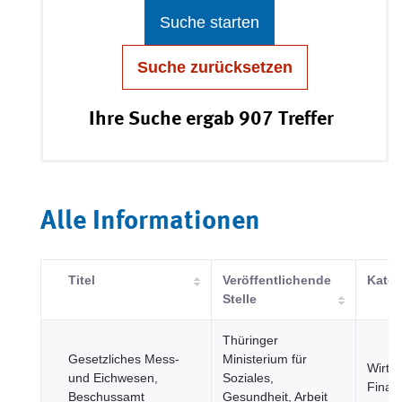
Suche starten
Suche zurücksetzen
Ihre Suche ergab 907 Treffer
Alle Informationen
Titel
Veröffentlichende
Kateg
Stelle
Thüringer
Gesetzliches Mess-
Ministerium für
Wirtsc
und Eichwesen,
Soziales,
Finan
Beschussamt
Gesundheit, Arbeit