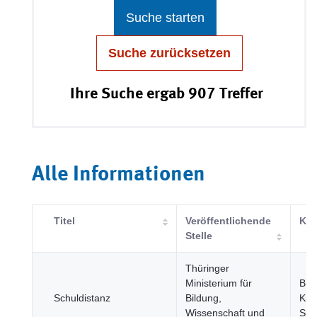
Suche starten
Suche zurücksetzen
Ihre Suche ergab 907 Treffer
Alle Informationen
Titel
Veröffentlichende
Kat
Stelle
Thüringer
Ministerium für
Bil
Schuldistanz
Bildung,
Kul
Wissenschaft und
Spo