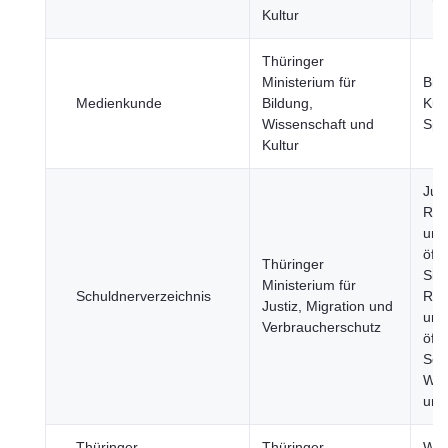
Kultur
Thüringer
Ministerium für
Bil
Medienkunde
Bildung,
Kul
Wissenschaft und
Spo
Kultur
Just
Rec
und
öffe
Thüringer
Sich
Ministerium für
Schuldnerverzeichnis
Reg
Justiz, Migration und
und
Verbraucherschutz
öffe
Sek
Wir
und
Thüringer
Thüringer
Wir