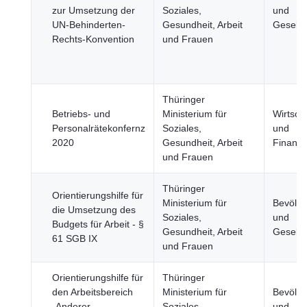
zur Umsetzung der
Soziales,
und
UN-Behinderten-
Gesundheit, Arbeit
Gesells
Rechts-Konvention
und Frauen
Thüringer
Betriebs- und
Ministerium für
Wirtsch
Personalrätekonfernz
Soziales,
und
2020
Gesundheit, Arbeit
Finanz
und Frauen
Thüringer
Orientierungshilfe für
Ministerium für
Bevölk
die Umsetzung des
Soziales,
und
Budgets für Arbeit - §
Gesundheit, Arbeit
Gesells
61 SGB IX
und Frauen
Orientierungshilfe für
Thüringer
den Arbeitsbereich
Ministerium für
Bevölk
„Anderer
Soziales,
und