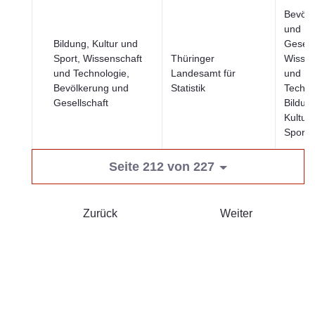
Bevölk
und
Bildung, Kultur und
Gesell
Sport, Wissenschaft
Thüringer
Wissen
und Technologie,
Landesamt für
und
Bevölkerung und
Statistik
Techno
Gesellschaft
Bildun
Kultur
Sport
Seite 212 von 227
Zurück
Weiter