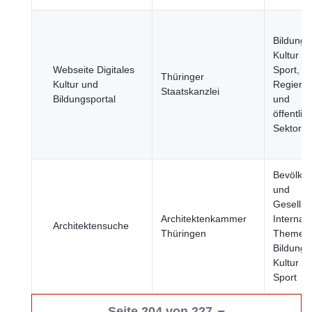
Bildung,
Kultur u
Webseite Digitales
Sport,
Thüringer
Kultur und
Regieru
Staatskanzlei
Bildungsportal
und
öffentlic
Sektor
Bevölke
und
Gesellsc
Architektenkammer
Internati
Architektensuche
Thüringen
Themen
Bildung,
Kultur u
Sport
Seite 204 von 227