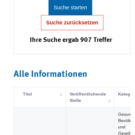
Suche starten
Suche zurücksetzen
Ihre Suche ergab 907 Treffer
Alle Informationen
Titel
Veröffentlichende
Kategor
Stelle
Gesundhe
Bevölke
und
Gesellsc