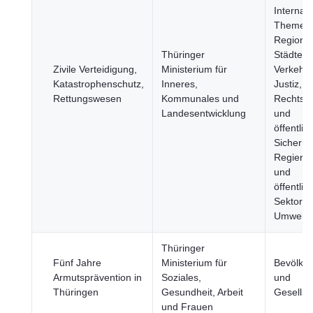
Internati
Themen
Regione
Thüringer
Städte,
Zivile Verteidigung,
Ministerium für
Verkehr,
Katastrophenschutz,
Inneres,
Justiz,
Rettungswesen
Kommunales und
Rechtss
Landesentwicklung
und
öffentlic
Sicherhei
Regieru
und
öffentlic
Sektor,
Umwelt
Thüringer
Fünf Jahre
Ministerium für
Bevölke
Armutsprävention in
Soziales,
und
Thüringen
Gesundheit, Arbeit
Gesellsc
und Frauen