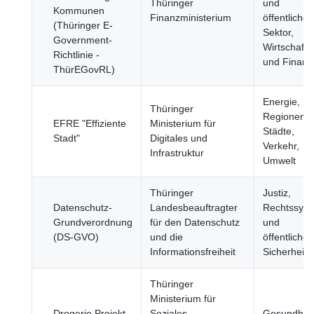
Thüringer
und
Kommunen
Finanzministerium
öffentlicher
(Thüringer E-
Sektor,
Government-
Wirtschaft
Richtlinie -
und Finanz
ThürEGovRL)
Energie,
Thüringer
Regionen 
EFRE "Effiziente
Ministerium für
Städte,
Stadt"
Digitales und
Verkehr,
Infrastruktur
Umwelt
Thüringer
Justiz,
Datenschutz-
Landesbeauftragter
Rechtssys
Grundverordnung
für den Datenschutz
und
(DS-GVO)
und die
öffentliche
Informationsfreiheit
Sicherheit
Thüringer
Ministerium für
Drogerie Projekt
Soziales,
Gesundheit