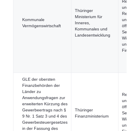
Regi
und 
Thüringer
Regi
Ministerium für
Kommunale
und
Inneres,
Vermögenswirtschaft
öffen
Kommunales und
Sekt
Landesentwicklung
Wirt
und
Fina
GLE der obersten
Finanzbehörden der
Länder zu
Regi
Anwendungsfragen zur
und
erweiterten Kürzung des
öffen
Gewerbeertrags nach §
Thüringer
Sekt
9 Nr. 1 Satz 3 und 4 des
Finanzministerium
Wirt
Gewerbesteuergesetzes
und
in der Fassung des