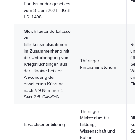
Fina
Fondsstandortgesetzes
vom 3. Juni 2021, BGBl.
I S. 1498
Gleich lautende Erlasse
zu
Billigkeitsmaßnahmen
Regi
im Zusammenhang mit
und
der Unterbringung von
öffen
Thüringer
Kriegsflüchtlingen aus
Sekt
Finanzministerium
der Ukraine bei der
Wirt
Anwendung der
und
erweiterten Kürzung
Fina
nach § 9 Nummer 1
Satz 2 ff. GewStG
Thüringer
Ministerium für
Bild
Erwachsenenbildung
Bildung,
Kult
Wissenschaft und
Spor
Kultur