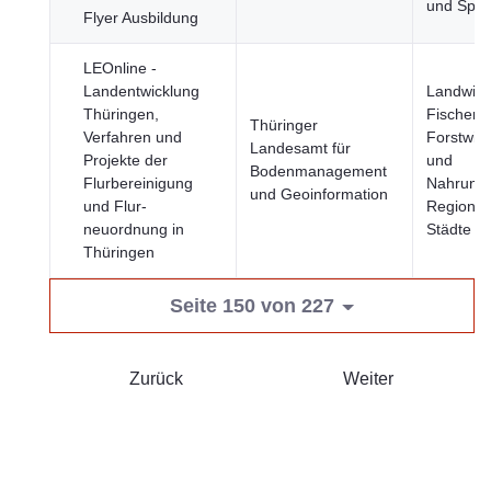
und Spor
Flyer Ausbildung
LEOnline -
Landentwicklung
Landwirts
Thüringen,
Fischerei
Thüringer
Verfahren und
Forstwirt
Landesamt für
Projekte der
und
Bodenmanagement
Flurbereinigung
Nahrungs
und Geoinformation
und Flur­
Regione
neuordnung in
Städte
Thüringen
Seite 150 von 227
Zurück
Weiter