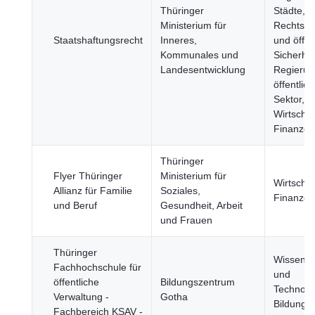
Thüringer
Städte, J
Ministerium für
Rechtss
Staatshaftungsrecht
Inneres,
und öffen
Kommunales und
Sicherhei
Landesentwicklung
Regierun
öffentlich
Sektor,
Wirtschaf
Finanzen
Thüringer
Flyer Thüringer
Ministerium für
Wirtschaf
Allianz für Familie
Soziales,
Finanzen
und Beruf
Gesundheit, Arbeit
und Frauen
Thüringer
Wissensc
Fachhochschule für
und
öffentliche
Bildungszentrum
Technolo
Verwaltung -
Gotha
Bildung, 
Fachbereich KSAV -