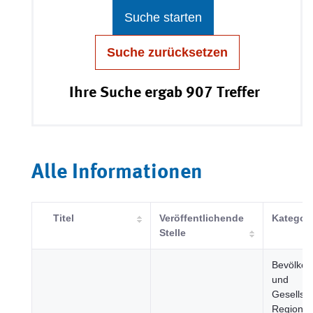
Suche starten
Suche zurücksetzen
Ihre Suche ergab 907 Treffer
Alle Informationen
Titel
Veröffentlichende
Kategori
Stelle
Bevölker
und
Gesellsch
Regione