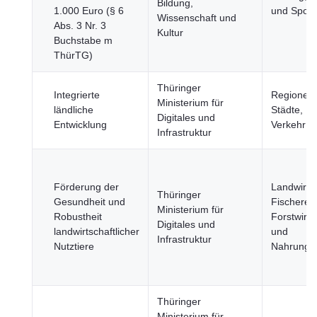
Bildung,
1.000 Euro (§ 6
und Sport
Wissenschaft und
Abs. 3 Nr. 3
Kultur
Buchstabe m
ThürTG)
Thüringer
Integrierte
Regionen
Ministerium für
ländliche
Städte,
Digitales und
Entwicklung
Verkehr
Infrastruktur
Förderung der
Landwirtsc
Thüringer
Gesundheit und
Fischerei,
Ministerium für
Robustheit
Forstwirts
Digitales und
landwirtschaftlicher
und
Infrastruktur
Nutztiere
Nahrungsm
Thüringer
Ministerium für