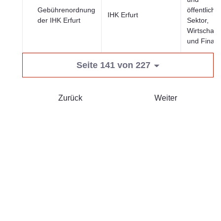
Gebührenordnung
öffentliche
IHK Erfurt
der IHK Erfurt
Sektor,
Wirtschaft
und Finan
Seite 141 von 227
Zurück
Weiter