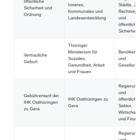
öffentliche
Inneres,
Städte, Jus
Sicherheit und
Kommunales und
Rechtssys
Ordnung
Landesentwicklung
und
öffentliche
Sicherheit
Thüringer
Ministerium für
Bevölkeru
Vertrauliche
Soziales,
und
Geburt
Gesundheit, Arbeit
Gesellscha
und Frauen
Regierung
und
Gebührentarif der
IHK Ostthüringen zu
öffentliche
IHK Ostthüringen
Gera
Sektor,
zu Gera
Wirtschaft
und Finan
Regierung
und