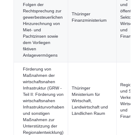
Folgen der
und
Rechtsprechung zur
öffentli
Thüringer
gewerbesteuerlichen
Sektor,
Finanzministerium
Hinzurechnung von
Wirtsch
Miet- und
und
Pachtzinsen sowie
Finanz
dem Vorliegen
fiktiven
Anlagevermögens
Förderung von
Maßnahmen der
wirtschaftsnahen
Region
Infrastruktur (GRW -
Thüringer
und Stä
Teil II: Förderung von
Ministerium für
Verkehr
wirtschaftsnahen
Wirtschaft,
Wirtsch
Infrastrukturvorhaben
Landwirtschaft und
und
und sonstigen
Ländlichen Raum
Finanz
Maßnahmen zur
Unterstützung der
Regionalentwicklung)