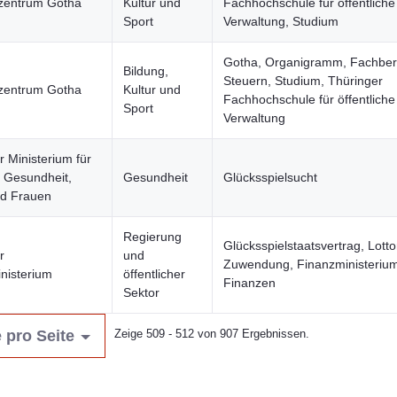
zentrum Gotha
Kultur und
Fachhochschule für öffentliche
Sport
Verwaltung, Studium
Gotha, Organigramm, Fachber
Bildung,
Steuern, Studium, Thüringer
zentrum Gotha
Kultur und
Fachhochschule für öffentliche
Sport
Verwaltung
r Ministerium für
, Gesundheit,
Gesundheit
Glücksspielsucht
nd Frauen
Regierung
Glücksspielstaatsvertrag, Lotto
r
und
Zuwendung, Finanzministerium
nisterium
öffentlicher
Finanzen
Sektor
 pro Seite
Zeige 509 - 512 von 907 Ergebnissen.