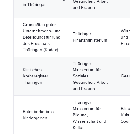
Gesundheit, Arbeit
in Thüringen
und Frauen
Grundsätze guter
Unternehmens- und
Wirtsc
Thüringer
Beteiligungsführung
und
Finanzministerium
des Freistaats
Finan
Thüringen (Kodex)
Thüringer
Klinisches
Ministerium für
Krebsregister
Soziales,
Gesund
Thüringen
Gesundheit, Arbeit
und Frauen
Thüringer
Ministerium für
Bildun
Betrieberlaubnis
Bildung,
Kultur
Kindergarten
Wissenschaft und
Sport
Kultur