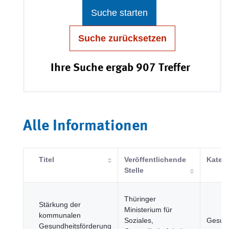
Suche starten
Suche zurücksetzen
Ihre Suche ergab 907 Treffer
Alle Informationen
Titel
Veröffentlichende
Katego
Stelle
Thüringer
Stärkung der
Ministerium für
kommunalen
Soziales,
Gesund
Gesundheitsförderung