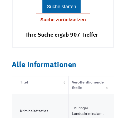
Suche starten
Suche zurücksetzen
Ihre Suche ergab 907 Treffer
Alle Informationen
Titel
Veröffentlichende
K
Stelle
Ju
R
Thüringer
Kriminalitätsatlas
u
Landeskriminalamt
öf