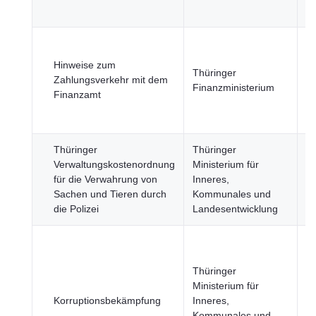
Si
R
u
Hinweise zum
Thüringer
öf
Zahlungsverkehr mit dem
Finanzministerium
Se
Finanzamt
Wi
u
Thüringer
Thüringer
Ju
Verwaltungskostenordnung
Ministerium für
R
für die Verwahrung von
Inneres,
u
Sachen und Tieren durch
Kommunales und
öf
die Polizei
Landesentwicklung
Si
Ju
R
Thüringer
u
Ministerium für
öf
Korruptionsbekämpfung
Inneres,
Si
Kommunales und
R