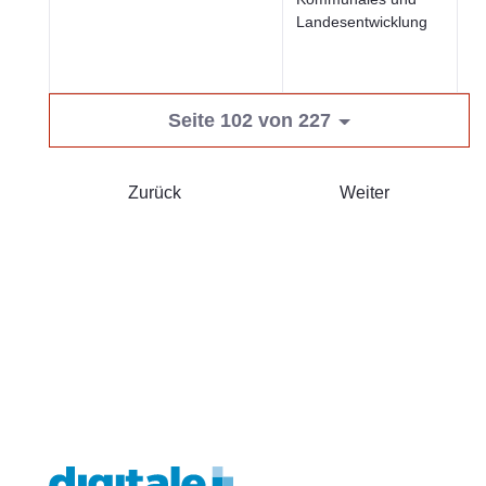
Landesentwicklung
u
öf
Se
Seite 102 von 227
Zurück
Weiter