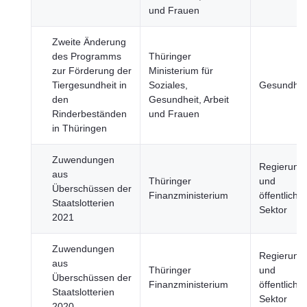
und Frauen
Zweite Änderung
des Programms
Thüringer
zur Förderung der
Ministerium für
Tiergesundheit in
Soziales,
Gesundhei
den
Gesundheit, Arbeit
Rinderbeständen
und Frauen
in Thüringen
Zuwendungen
Regierung
aus
Thüringer
und
Überschüssen der
Finanzministerium
öffentlicher
Staatslotterien
Sektor
2021
Zuwendungen
Regierung
aus
Thüringer
und
Überschüssen der
Finanzministerium
öffentlicher
Staatslotterien
Sektor
2020