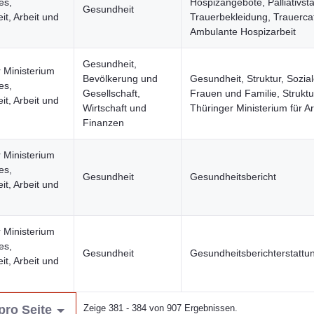
es,
Hospizangebote, Palliativsta
Gesundheit
t, Arbeit und
Trauerbekleidung, Trauerca
Ambulante Hospizarbeit
Gesundheit,
 Ministerium
Bevölkerung und
Gesundheit, Struktur, Sozial
es,
Gesellschaft,
Frauen und Familie, Struktu
t, Arbeit und
Wirtschaft und
Thüringer Ministerium für Ar
Finanzen
 Ministerium
es,
Gesundheit
Gesundheitsbericht
t, Arbeit und
 Ministerium
es,
Gesundheit
Gesundheitsberichterstattu
t, Arbeit und
pro Seite
Zeige 381 - 384 von 907 Ergebnissen.