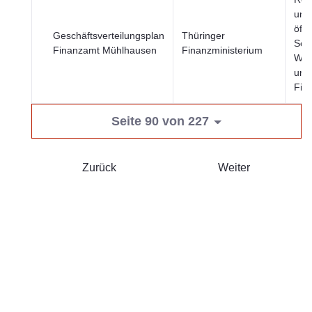
und
öffe
Geschäftsverteilungsplan
Thüringer
Sekt
Finanzamt Mühlhausen
Finanzministerium
Wirt
und
Fin
Seite 90 von 227
Zurück
Weiter