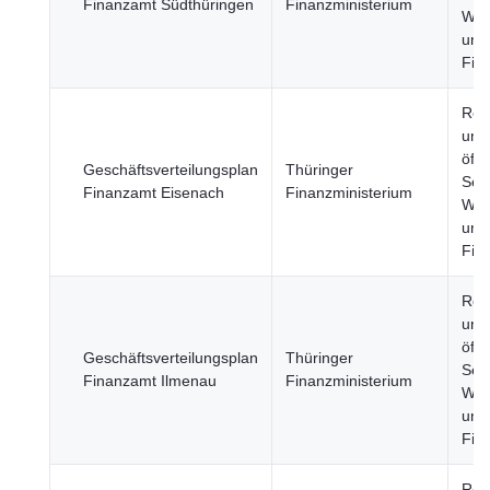
Finanzamt Südthüringen
Finanzministerium
Wirt
und
Fin
Reg
und
öffe
Geschäftsverteilungsplan
Thüringer
Sekt
Finanzamt Eisenach
Finanzministerium
Wirt
und
Fin
Reg
und
öffe
Geschäftsverteilungsplan
Thüringer
Sekt
Finanzamt Ilmenau
Finanzministerium
Wirt
und
Fin
Reg