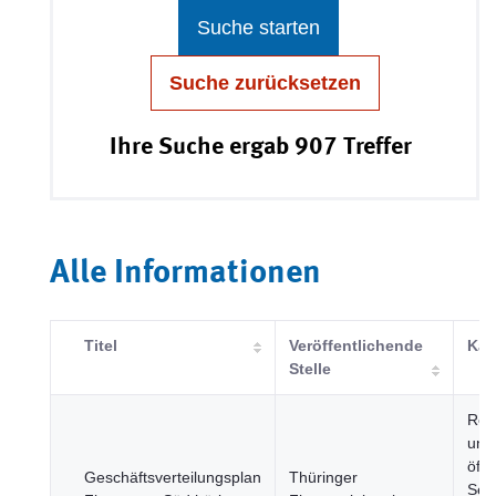
Suche starten
Suche zurücksetzen
Ihre Suche ergab 907 Treffer
Alle Informationen
Titel
Veröffentlichende
Kat
Stelle
Reg
und
öffe
Geschäftsverteilungsplan
Thüringer
Sekt